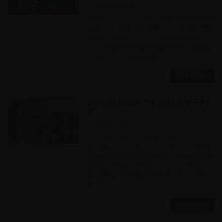
2026年5月21日
今回はダイハツ タントへ、 の取り付け施工を行
いました。 近年は軽自動車でも、 の需要が非常
に高まっており、タントへのご相談も増えてい
ます。 今回の施工内容 今回取り付けした製品は
こちらです。 carrozzeria A […]
続きを読む
ホンダ/N-WGN｜ディスプレイオーディ
カーナビ
オ
2026年3月3日
こんにちはメカドックです！ 今回は ホン
ダ/N-WGN に、ディスプレイオーディオの取
り付けをさせていただきました。 取り付け 今回
持ち込みでの取り付けをさせていただきまし
た。 途中までは配線を進めたのですが、途中で
トラ […]
続きを読む