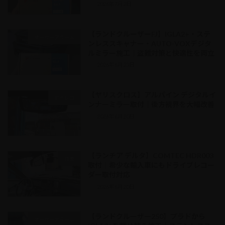
2026年7月2日
【ランドクルーザーFJ】IGLA2+・ステ
オーサーアラーム
ンレススキャナー・AUTO-VOXデジタ
ルミラー施工｜盗難対策と快適性を両立
2026年6月23日
【ヤリスクロス】アルパイン デジタルイ
ドラレコ
ンナーミラー取付｜後方視界を大幅改善
2026年6月20日
【ランチア デルタ】COMTEC HDR003
作業
取付｜希少な輸入車にもドライブレコー
ダー取付対応
2026年6月20日
【ランドクルーザー250】プラドから
オーサーアラーム