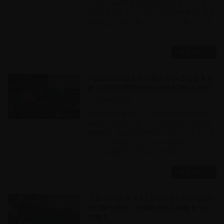
一方で、後方視界に不安を感じるオーナー様も
少なくありません。 そこで今回は快適性と安全
性を向上させるため、ディスプレイオーディオ
と […]
続きを読む
PORMIDOのミラー型ドラレコはおすす
カーナビ
め？協力店限定PRD01PMを詳しく紹介
2026年6月4日
PORMIDOは実際どう？協力店限定PRD01PMと
最新ディスプレイオーディオをプロショップが
徹底解説 「純正ナビが使いにくい」「ミラー型
ドラレコが気になる」「CarPlayを使いたい」
「でも高額なナビまでは手が出ない」 […]
続きを読む
【ダイハツ タント】AVIC-RF721 × ZDR-
カーナビ
027取り付け｜大画面ナビ＆前後ドラレ
コ施工