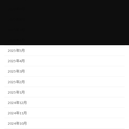
2025年9月
2025年8月
2025年7月
2025年6月
2025年5月
2025年4月
2025年3月
2025年2月
2025年1月
2024年12月
2024年11月
2024年10月