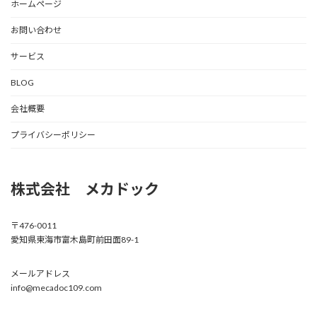
ホームページ
お問い合わせ
サービス
BLOG
会社概要
プライバシーポリシー
株式会社 メカドック
〒476-0011
愛知県東海市富木島町前田面89-1
メールアドレス
info@mecadoc109.com