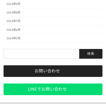
2024年9月
2024年8月
2024年7月
2024年6月
2024年5月
検
索:
お問い合わせ
LINEでお問い合わせ