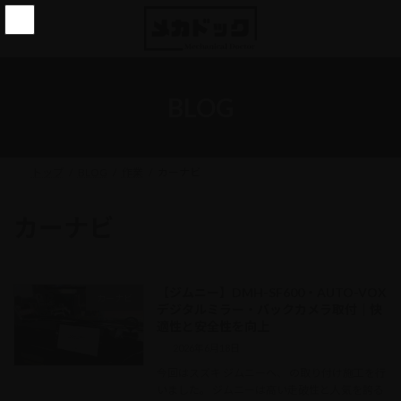
コ
ナ
ン
ビ
テ
ゲ
ン
ー
ツ
シ
へ
ョ
BLOG
ス
ン
キ
に
ッ
移
プ
動
トップ
BLOG
作業
カーナビ
カーナビ
【ジムニー】DMH-SF600・AUTO-VOX
カーナビ
デジタルミラー・バックカメラ取付｜快
適性と安全性を向上
2026年6月18日
今回はスズキ ジムニーへ、 の取り付け施工を行
いました。 ジムニーは高い走破性と人気を誇る