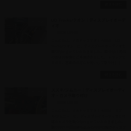
続きを読む
UD Trucks/クオン｜ディスプレイオーデ
カーナビ
ィオ
2025年12月6日
こんにちは、メカドックです！ 今回は UD
Trucks/クオン に、ディスプレイオーディオを
取り付けさせていただきました。 取り付け 商品
の方はお客様にご準備頂きました。 トラックで
すので、営業所の方にお伺いして取り付 […]
続きを読む
スズキ/ジムニー｜ディスプレイオーディ
カーナビ
オ・カメラ取り付け
2025年12月3日
こんにちは、メカドックです！ 今回は スズ
キ/ジムニー に、ディスプレイオーディオと付
属のカメラを取り付けさせていただきました。
取り付け 今回は持ち込みのATOTO製のディスプ