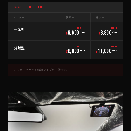
RADAR DETECTOR — PRICE
メニュー
国産車
輸入車
一体型
DOMESTIC
IMPORT
6,600〜
8,800〜
¥
¥
分離型
DOMESTIC
IMPORT
8,800〜
11,000〜
¥
¥
※ シガーソケット電源タイプの工賃です。