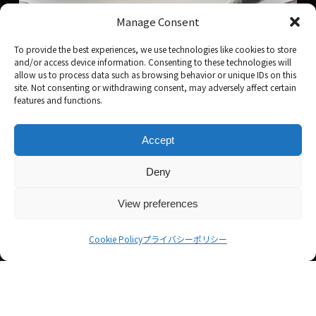
Manage Consent
To provide the best experiences, we use technologies like cookies to store
and/or access device information. Consenting to these technologies will
allow us to process data such as browsing behavior or unique IDs on this
site. Not consenting or withdrawing consent, may adversely affect certain
features and functions.
Accept
Deny
View preferences
SERVICE 04
Cookie Policy
プライバシーポリシー
バックカメラ
純正配線へスマートに接続。社外・純正カメラ問わず対応します。