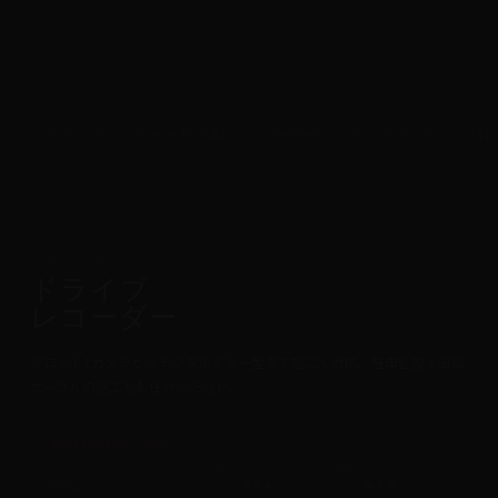
ドラレコ
カーナビ / DA
レーダー
バックカメラ
ETC
SERVICE 01
ドライブ
レコーダー
フロント1カメラからデジタルミラー型まで幅広く対応。駐車監視・直結
ケーブルの施工もお任せください。
DRIVE RECORDER — PRICE
メニュー
国産車
輸入車