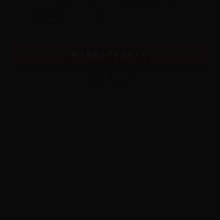
ドライブレコーダー
カーナビ / DA
カーセキュリティ
レーダー探知機
バックカメラ
ETC
無料見積もりを依頼する
工賃表を見る