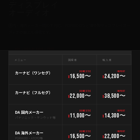
ディスプレイ
オーディオ
国内・海外メーカー問わず対応。PORMIDOなど海外製ディスプレイオー
ディオの施工も得意です。
NAVI / DISPLAY AUDIO — PRICE
メニュー
国産車
輸入車
カーナビ（ワンセグ）
DOMESTIC
IMPORT
16,500〜
24,200〜
¥
¥
カーナビ（フルセグ）
DOMESTIC
IMPORT
22,000〜
38,500〜
¥
¥
DA 国内メーカー
DOMESTIC
IMPORT
11,000〜
14,300〜
¥
¥
パナソニック・ケンウッド等
DA 海外メーカー
DOMESTIC
IMPORT
16,500〜
22,000〜
¥
¥
PORMIDO・ATOTO等