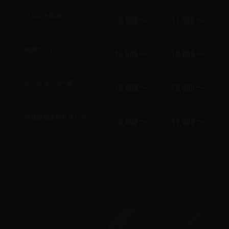
フロントのみ
DOMESTIC
IMPORT
8,800〜
11,000〜
¥
¥
1カメラ
前後セット
DOMESTIC
IMPORT
16,500〜
19,800〜
¥
¥
2カメラ
デジタルミラー型
DOMESTIC
IMPORT
19,800〜
22,000〜
¥
¥
前後一体型
保険会社支給ドラレコ
DOMESTIC
IMPORT
8,800〜
11,000〜
¥
¥
保険会社配布品
※ シガーソケット電源タイプの工賃です。駐車監視・直結ケーブルの場合は別途
お問い合わせください。