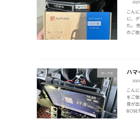
202
こんに
に、デ
た。 
のご依
ハマ
カーナビ
202
こんに
をご依
音が出
BOSE