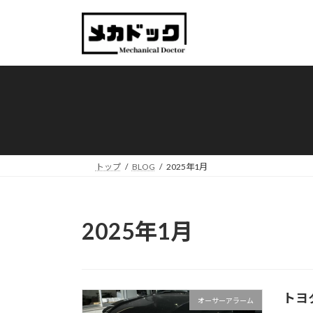
コ
ナ
ン
ビ
テ
ゲ
ン
ー
ツ
シ
へ
ョ
ス
ン
キ
に
ッ
移
プ
動
トップ
BLOG
2025年1月
2025年1月
トヨ
オーサーアラーム