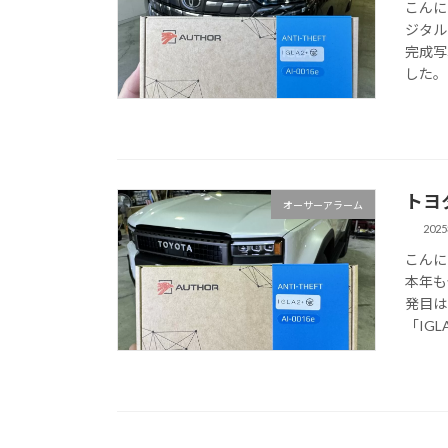
こんに
ジタル
完成写
した。
トヨ
オーサーアラーム
202
こんに
本年も
発目は
「IGL