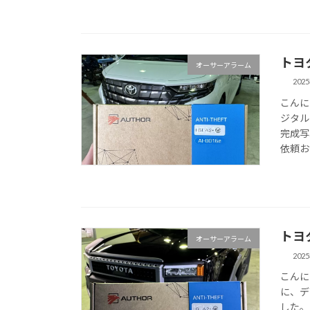
トヨ
オーサーアラーム
202
こんに
ジタル
完成写
依頼お
トヨ
オーサーアラーム
202
こんに
に、デ
した。