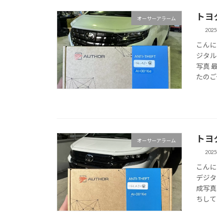
トヨ
オーサーアラーム
202
こんに
ジタル
写真 
たのご
トヨ
オーサーアラーム
202
こんに
デジタ
成写真
ちして