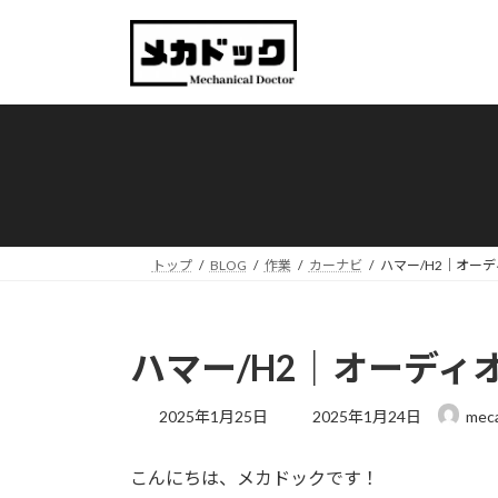
コ
ナ
ン
ビ
テ
ゲ
ン
ー
ツ
シ
へ
ョ
ス
ン
キ
に
ッ
移
プ
動
トップ
BLOG
作業
カーナビ
ハマー/H2｜オー
ハマー/H2｜オーディ
最
2025年1月25日
2025年1月24日
mec
終
更
こんにちは、メカドックです！
新