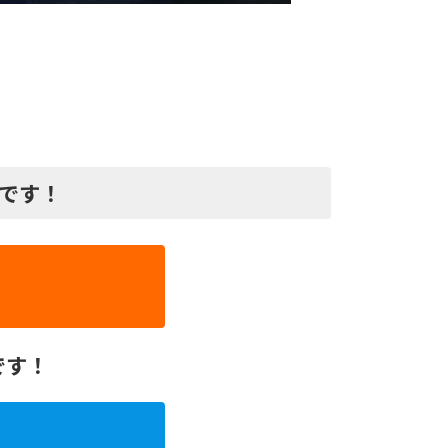
プです！
です！