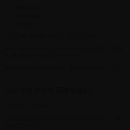
背面スペアタイヤ
荷室の積載物
後席乗員
などの影響で後方視界が制限されることがあります。
AUTO-VOXデジタルインナーミラーを装着することで、常に広範
囲の後方映像を確認できるようになります。
夜間や悪天候時でも視認性が高く、安全運転をサポートします。
バックカメラで駐車も安心
バックカメラも同時施工。
車庫入れや狭い駐車場での後退時に後方確認をサポートし、安全
性を向上させます。