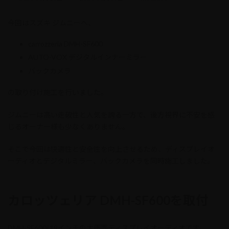
終
更
今回はスズキ ジムニーへ、
新
日
時
carrozzeria DMH-SF600
:
AUTO-VOX デジタルインナーミラー
バックカメラ
の取り付け施工を行いました。
ジムニーは高い走破性と人気を誇る一方で、後方視界に不安を感
じるオーナー様も少なくありません。
そこで今回は快適性と安全性を向上させるため、ディスプレイオ
ーディオとデジタルミラー、バックカメラを同時施工しました。
カロッツェリア DMH-SF600を取付
DMH-SF600は9インチの大画面ディスプレイオーディオです。