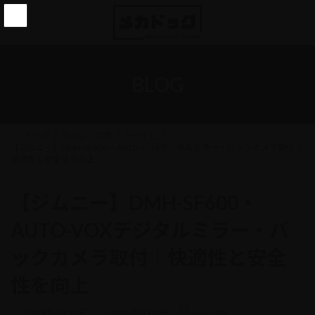
コ
ナ
ン
ビ
テ
ゲ
ン
ー
ツ
シ
へ
ョ
BLOG
ス
ン
キ
に
ッ
移
プ
動
トップ
BLOG
作業
カーナビ
【ジムニー】DMH-SF600・AUTO-VOXデジタルミラー・バックカメラ取付｜
快適性と安全性を向上
【ジムニー】DMH-SF600・
AUTO-VOXデジタルミラー・バ
ックカメラ取付｜快適性と安全
性を向上
最
2026年6月18日
2026年6月18日
mecadoc