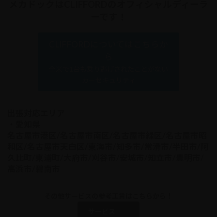
メカドックはCLIFFORDのオフィシャルディーラ
ーです！
CLIFFORDについてはこちらか
ら
全米で1台も乗り逃げされたことがない
カーセキュリティ
出張対応エリア
・愛知県
名古屋市港区/名古屋市南区/名古屋市緑区/名古屋市昭
和区/名古屋市天白区/東海市/知多市/常滑市/半田市/阿
久比町/東浦町/大府市/刈谷市/安城市/知立市/豊明市/
高浜市/碧南市
その他サービスの参考工賃はこちらから！
サービス