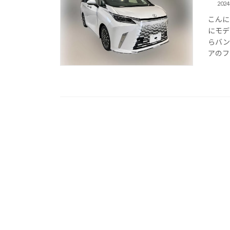
202
こんに
にモデ
らバン
アのフ