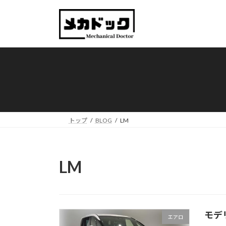
コ
ナ
ン
ビ
テ
ゲ
ン
ー
ツ
シ
へ
ョ
ス
ン
キ
に
ッ
移
プ
動
トップ
BLOG
LM
LM
モデ
エアロ