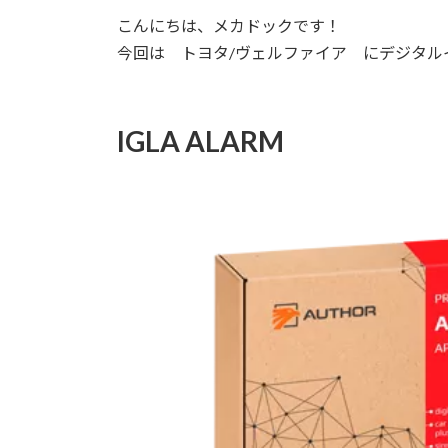
更
こんにちは、メカドックです！
新
日
今回は トヨタ/ヴェルファイア にデジタルイモビ
時
:
IGLA ALARM