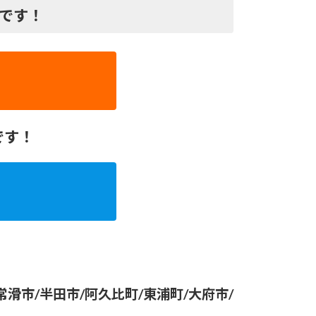
プです！
です！
滑市/半田市/阿久比町/東浦町/大府市/