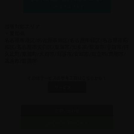
カーセキュリティ
出張対応エリア
・愛知県
名古屋市港区/名古屋市南区/名古屋市緑区/名古屋市昭
和区/名古屋市天白区/東海市/知多市/常滑市/半田市/阿
久比町/東浦町/大府市/刈谷市/安城市/知立市/豊明市/
高浜市/碧南市
その他サービスの参考工賃はこちらから！
サービス
お問い合わせ
LINEからお問い合わせ