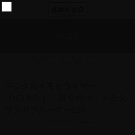
コ
ナ
ン
ビ
テ
ゲ
ン
ー
ツ
シ
へ
ョ
BLOG
ス
ン
キ
に
ッ
移
プ
動
トップ
BLOG
作業
オーサーアラーム
デジタルイモビライザー「IGLA2+」｜取り付け｜トヨタ/ランドクルーザー
250
デジタルイモビライザー
「IGLA2+」｜取り付け｜トヨタ/
ランドクルーザー250
最
2024年12月6日
2024年12月5日
mecadoc
終
更