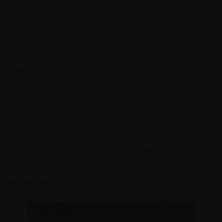
デジタルイモビライザー「IGLA2+」は最新のセキュリティシステ
ムです。
PINコードの入力や専用キーフォブでの認証を受けないと、エンジ
ン始動をブロックする製品になります。
取り付けも即日での施工も可能で、次のお車に載せ替えも可能で
す！
盗難対策として、まずは「IGLA2+」を取り付けしておくことで、
乗り逃げを防ぐことが可能です。
プラスして「KEYLESS BLOCK」を取り付けすることで、リレーア
タックやゲームボーイ等でのドアロックの解除を防ぐことが可能
です。
完成写真