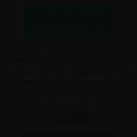
CLIFFORDについてはこちらか
ら
全米で1台も乗り逃げされたことがない
カーセキュリティ
出張対応エリア
・愛知県
名古屋市港区/名古屋市南区/名古屋市緑区/名古屋市昭
和区/名古屋市天白区/東海市/知多市/常滑市/半田市/阿
久比町/東浦町/大府市/刈谷市/安城市/知立市/豊明市/
高浜市/碧南市
その他サービスの参考工賃はこちらから！
サービス