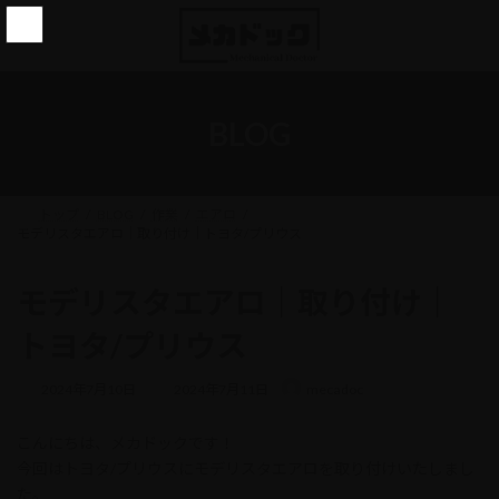
コ
ナ
ン
ビ
テ
ゲ
ン
ー
ツ
シ
へ
ョ
BLOG
ス
ン
キ
に
ッ
移
プ
動
トップ
BLOG
作業
エアロ
モデリスタエアロ｜取り付け｜トヨタ/プリウス
モデリスタエアロ｜取り付け｜
トヨタ/プリウス
最
2024年7月10日
2024年7月11日
mecadoc
終
更
こんにちは、メカドックです！
新
日
今回はトヨタ/プリウスにモデリスタエアロを取り付けいたしまし
時
た。