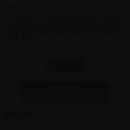
出張対応エリア
・愛知県
名古屋市港区/名古屋市南区/名古屋市緑区/名古屋市昭
和区/名古屋市天白区/東海市/知多市/常滑市/半田市/阿
久比町/東浦町/大府市/刈谷市/安城市/知立市/豊明市/
高浜市/碧南市
その他サービスの参考工賃はこちらから！
サービス
お問い合わせ
LINEからお問い合わせ
オーサーアラーム
、
作業
カテゴリー