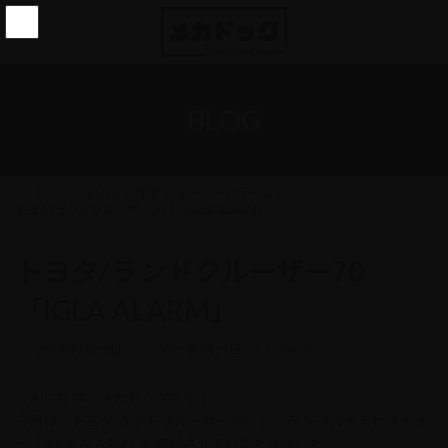
コ
ナ
ン
ビ
テ
ゲ
ン
ー
ツ
シ
へ
ョ
BLOG
ス
ン
キ
に
ッ
移
プ
動
トップ
BLOG
作業
オーサーアラーム
トヨタ/ランドクルーザー70｜「IGLA ALARM」
トヨタ/ランドクルーザー70｜
「IGLA ALARM」
最
2025年5月21日
2025年5月21日
mecadoc
終
更
こんにちは、メカドックです！
新
日
今回は トヨタ/ランドクルーザー70 に、デジタルイモビライザ
時
ー「IGLA ALARM」を取付させていただきました。