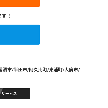
です！
滑市/半田市/阿久比町/東浦町/大府市/
サービス