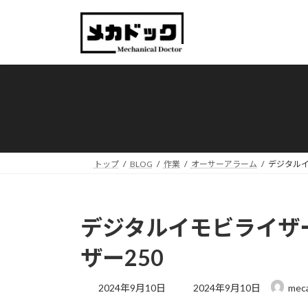
コ
ナ
ン
ビ
テ
ゲ
ン
ー
ツ
シ
へ
ョ
ス
ン
キ
に
ッ
移
プ
動
トップ
BLOG
作業
オーサーアラーム
デジタルイ
デジタルイモビライザー
ザー250
最
2024年9月10日
2024年9月10日
mec
終