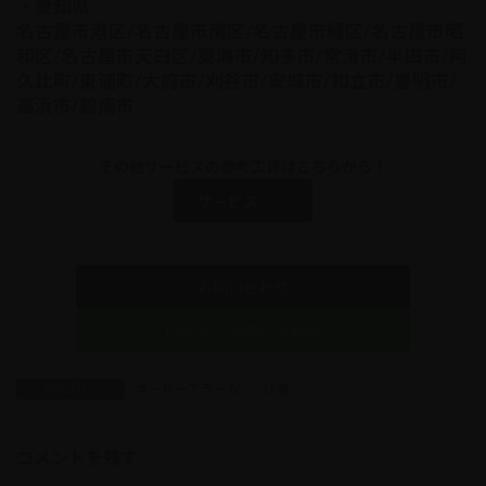
・愛知県
名古屋市港区/名古屋市南区/名古屋市緑区/名古屋市昭
和区/名古屋市天白区/東海市/知多市/常滑市/半田市/阿
久比町/東浦町/大府市/刈谷市/安城市/知立市/豊明市/
高浜市/碧南市
その他サービスの参考工賃はこちらから！
サービス
お問い合わせ
LINEからお問い合わせ
オーサーアラーム
、
作業
カテゴリー
コメントを残す