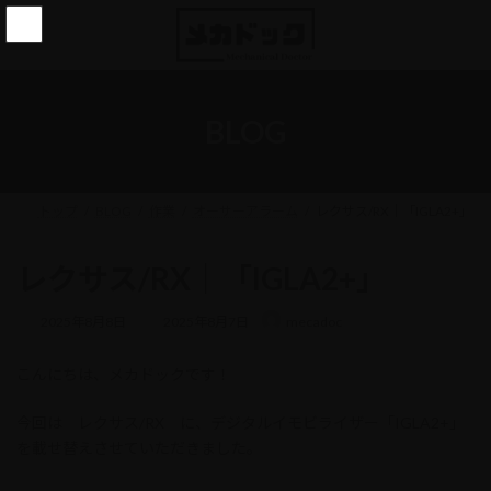
コ
ナ
ン
ビ
テ
ゲ
ン
ー
ツ
シ
へ
ョ
BLOG
ス
ン
キ
に
ッ
移
プ
動
トップ
BLOG
作業
オーサーアラーム
レクサス/RX｜「IGLA2+」
レクサス/RX｜「IGLA2+」
最
2025年8月8日
2025年8月7日
mecadoc
終
更
こんにちは、メカドックです！
新
日
時
今回は レクサス/RX に、デジタルイモビライザー「IGLA2+」
:
を載せ替えさせていただきました。