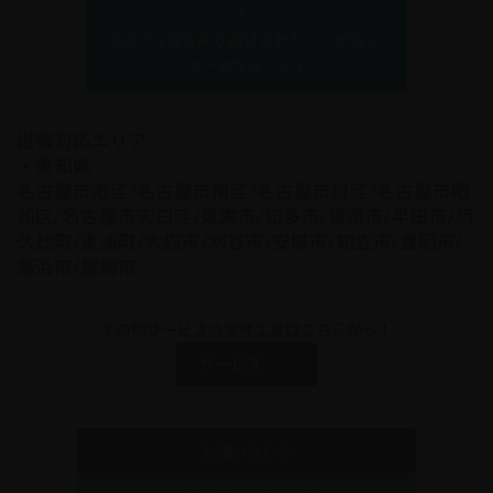
ら
全米で1台も乗り逃げされたことがない
カーセキュリティ
出張対応エリア
・愛知県
名古屋市港区/名古屋市南区/名古屋市緑区/名古屋市昭
和区/名古屋市天白区/東海市/知多市/常滑市/半田市/阿
久比町/東浦町/大府市/刈谷市/安城市/知立市/豊明市/
高浜市/碧南市
その他サービスの参考工賃はこちらから！
サービス
お問い合わせ