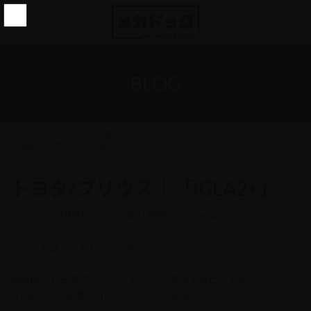
コ
ナ
ン
ビ
テ
ゲ
ン
ー
ツ
シ
へ
ョ
BLOG
ス
ン
キ
に
ッ
移
プ
動
トップ
BLOG
作業
オーサーアラーム
トヨタ/プリウス｜「IGLA2+」
トヨタ/プリウス｜「IGLA2+」
最
2025年11月9日
2025年11月9日
mecadoc
終
更
こんにちは、メカドックです！
新
日
時
今回は トヨタ/プリウス に、デジタルイモビライザー
:
「IGLA2+」を取り付けさせていただきました。