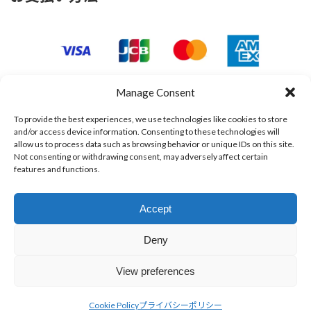
Manage Consent
To provide the best experiences, we use technologies like cookies to store
and/or access device information. Consenting to these technologies will
allow us to process data such as browsing behavior or unique IDs on this site.
Not consenting or withdrawing consent, may adversely affect certain
features and functions.
Accept
Deny
View preferences
Copyright © メカドック All Rights Reserved.
Cookie Policy
プライバシーポリシー
Powered by
WordPress
with
Lightning Theme
&
VK All in One Expansion Unit