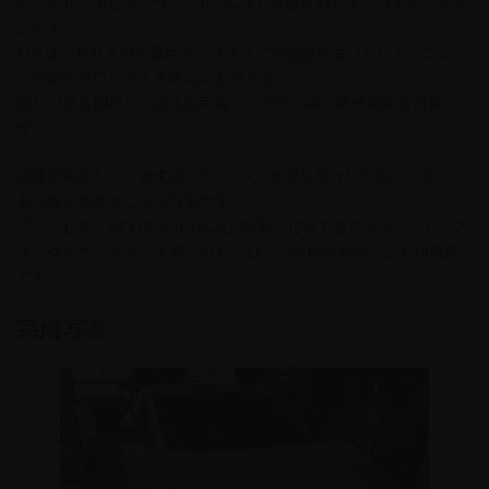
デジタルイモビライザー「IGLA2+」は最新のセキュリティシステ
ムです。
PINコードの入力や専用キーフォブでの認証を受けないと、エンジ
ン始動をブロックする製品になります。
取り付けも即日での施工も可能で、次のお車に載せ替えも可能で
す！
盗難対策として、まずは「IGLA2+」を取り付けしておくことで、
乗り逃げを防ぐことが可能です。
プラスして「KEYLESS BLOCK」を取り付けすることで、リレーア
タックやゲームボーイ等でのドアロックの解除を防ぐことが可能
です。
完成写真