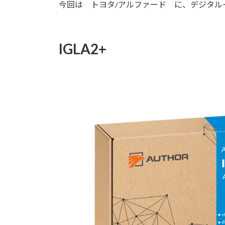
日
今回は トヨタ/アルファード に、デジタルイモビ
時
:
IGLA2+