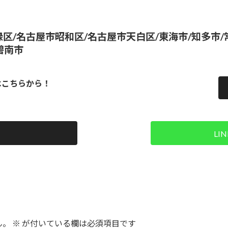
区/名古屋市昭和区/名古屋市天白区/東海市/知多市/常
碧南市
はこちらから！
LI
ん。
※
が付いている欄は必須項目です