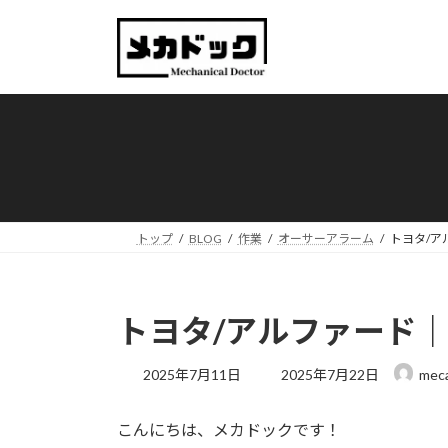
コ
ナ
ン
ビ
テ
ゲ
ン
ー
ツ
シ
へ
ョ
ス
ン
キ
に
ッ
移
プ
動
トップ
BLOG
作業
オーサーアラーム
トヨタ/アル
トヨタ/アルファード｜「IG
最
2025年7月11日
2025年7月22日
mec
終
更
こんにちは、メカドックです！
新