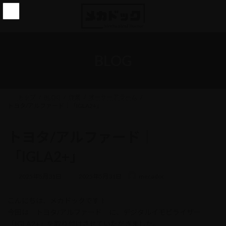
コ
ナ
ン
ビ
テ
ゲ
ン
ー
ツ
シ
へ
ョ
BLOG
ス
ン
キ
に
ッ
移
プ
動
トップ
BLOG
作業
オーサーアラーム
トヨタ/アルファード｜「IGLA2+」
トヨタ/アルファード｜
「IGLA2+」
最
2025年5月31日
2025年5月31日
mecadoc
終
更
こんにちは、メカドックです！
新
日
今回は トヨタ/アルファード に、デジタルイモビライザー
時
「IGLA2+」を取り付けさせていただきました。