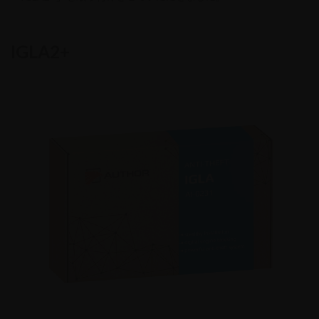
:
IGLA2+