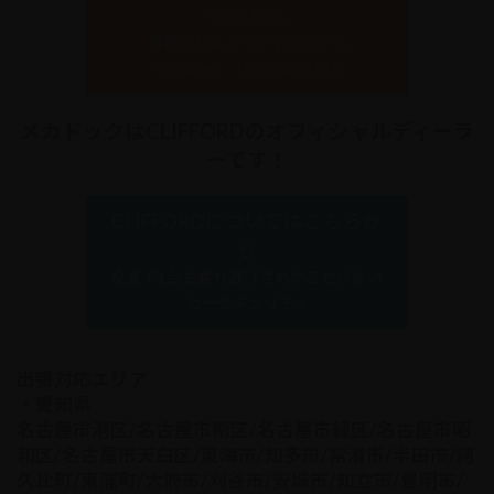
ちらから
最新のセキュリティシステム
「IGLA2+」「IGLA ALARM」
メカドックはCLIFFORDのオフィシャルディーラ
ーです！
CLIFFORDについてはこちらか
ら
全米で1台も乗り逃げされたことがない
カーセキュリティ
出張対応エリア
・愛知県
名古屋市港区/名古屋市南区/名古屋市緑区/名古屋市昭
和区/名古屋市天白区/東海市/知多市/常滑市/半田市/阿
久比町/東浦町/大府市/刈谷市/安城市/知立市/豊明市/