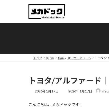
コ
ナ
ン
ビ
テ
ゲ
ン
ー
ツ
シ
へ
ョ
ス
ン
キ
に
ッ
移
プ
動
トップ
BLOG
作業
オーサーアラーム
トヨタ/ア
トヨタ/アルファード｜「
最
2026年1月17日
2026年1月17日
mec
終
更
こんにちは、メカドックです！
新