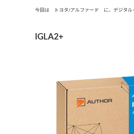
日
時
今回は トヨタ/アルファード に、デジタルイ
:
IGLA2+