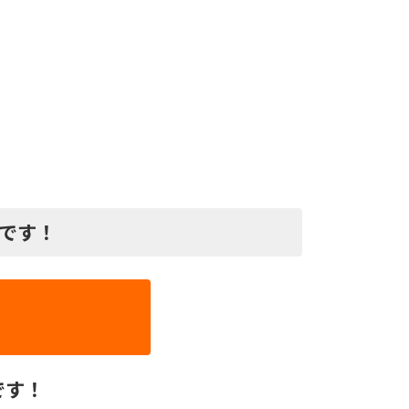
プです！
です！