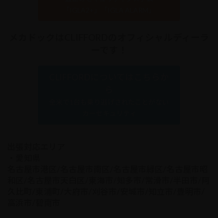
「IGLA2+」「IGLA ALARM」
メカドックはCLIFFORDのオフィシャルディーラ
ーです！
CLIFFORDについてはこちらか
ら
全米で1台も乗り逃げされたことがない
カーセキュリティ
出張対応エリア
・愛知県
名古屋市港区/名古屋市南区/名古屋市緑区/名古屋市昭
和区/名古屋市天白区/東海市/知多市/常滑市/半田市/阿
久比町/東浦町/大府市/刈谷市/安城市/知立市/豊明市/
高浜市/碧南市