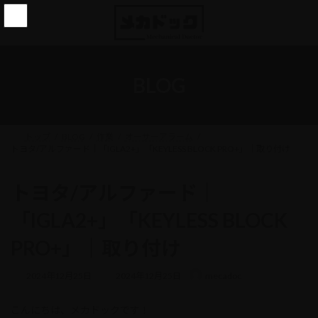
コ
ナ
ン
ビ
テ
ゲ
ン
ー
ツ
シ
へ
ョ
BLOG
ス
ン
キ
に
ッ
移
プ
動
トップ
BLOG
作業
オーサーアラーム
トヨタ/アルファード｜「IGLA2+」「KEYLESS BLOCK PRO+」｜取り付け
トヨタ/アルファード｜
「IGLA2+」「KEYLESS BLOCK
PRO+」｜取り付け
最
2024年12月25日
2024年12月25日
mecadoc
終
更
こんにちは、メカドックです！
新