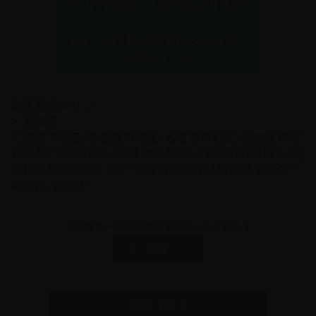
CLIFFORDについてはこちらか
ら
全米で1台も乗り逃げされたことがない
カーセキュリティ
出張対応エリア
・愛知県
名古屋市港区/名古屋市南区/名古屋市緑区/名古屋市昭
和区/名古屋市天白区/東海市/知多市/常滑市/半田市/阿
久比町/東浦町/大府市/刈谷市/安城市/知立市/豊明市/
高浜市/碧南市
その他サービスの参考工賃はこちらから！
サービス
お問い合わせ