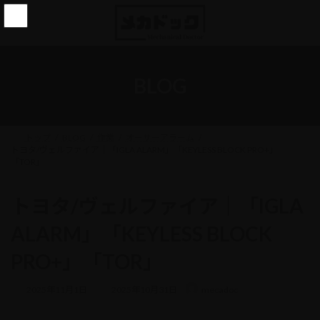
コ
ナ
ン
ビ
テ
ゲ
ン
ー
ツ
シ
へ
ョ
BLOG
ス
ン
キ
に
ッ
移
プ
動
トップ
BLOG
作業
オーサーアラーム
トヨタ/ヴェルファイア｜「IGLA ALARM」「KEYLESS BLOCK PRO+」
「TOR」
トヨタ/ヴェルファイア｜「IGLA
ALARM」「KEYLESS BLOCK
PRO+」「TOR」
最
2025年11月1日
2025年10月31日
mecadoc
終
更