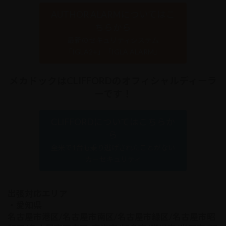
AUTHOR ALARMについてはこ
ちらから
最新のセキュリティシステム
「IGLA2+」「IGLA ALARM」
メカドックはCLIFFORDのオフィシャルディーラ
ーです！
CLIFFORDについてはこちらか
ら
全米で1台も乗り逃げされたことがない
カーセキュリティ
出張対応エリア
・愛知県
名古屋市港区/名古屋市南区/名古屋市緑区/名古屋市昭