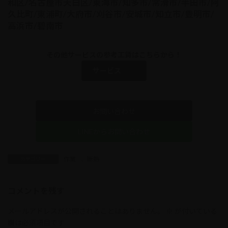
和区/名古屋市天白区/東海市/知多市/常滑市/半田市/阿
久比町/東浦町/大府市/刈谷市/安城市/知立市/豊明市/
高浜市/碧南市
その他サービスの参考工賃はこちらから！
サービス
お問い合わせ
LINEからお問い合わせ
作業
、
断熱
カテゴリー
コメントを残す
メールアドレスが公開されることはありません。
※
が付いている
欄は必須項目です