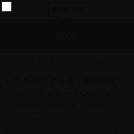
コ
ナ
ン
ビ
テ
ゲ
ン
ー
ツ
シ
へ
ョ
BLOG
ス
ン
キ
に
ッ
移
プ
動
トップ
BLOG
作業
トヨタ/ハイエース｜断熱制振・マックスファン・ダウンライト
トヨタ/ハイエース｜断熱制振・
マックスファン・ダウンライト
最
2025年11月27日
2025年11月25日
mecadoc
終
更
こんにちは、メカドックです！
新
日
時
今回は トヨタ/ハイエース に、断熱制振施工と持ち込みのマッ