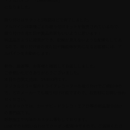
・アルパイン 「DMR-M01R」
になりました。
取り付けはサクッと1時間ほどで完了しました。
アルパインは車種ごとの取り付けキットが販売されているので、
取り付けの見た目や製品の質もいいように思います！
純正品のように設置ができ、配線が見えないような配慮もしてあ
るので、取り付け後の見た目や機能等が気になるお客様には、ア
ルパインをお勧めします。
動作、設置等、お客様と確認してお返ししました。
ご依頼いただきありがとうございました。
本日の
作業工賃
は、19,800円です。
デジタルミラー型のドライブレコーダーの取り付けでご検討中の
方、どのメーカーでも取り付け可能ですので、お気軽にお問い合わ
せください。
メカドックでは、カーナビ・ドラレコ・エアロ等の用品取り付け
の専門店です。
断熱施工や内装のカスタム等もしております。
LINEでのお問い合わせでクーポン配布中ですので、ご活用くださ