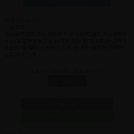
出張対応エリア
・愛知県
名古屋市港区/名古屋市南区/名古屋市緑区/名古屋市昭
和区/名古屋市天白区/東海市/知多市/常滑市/半田市/阿
久比町/東浦町/大府市/刈谷市/安城市/知立市/豊明市/
高浜市/碧南市
その他サービスの参考工賃はこちらから！
サービス
お問い合わせ
LINEからお問い合わせ