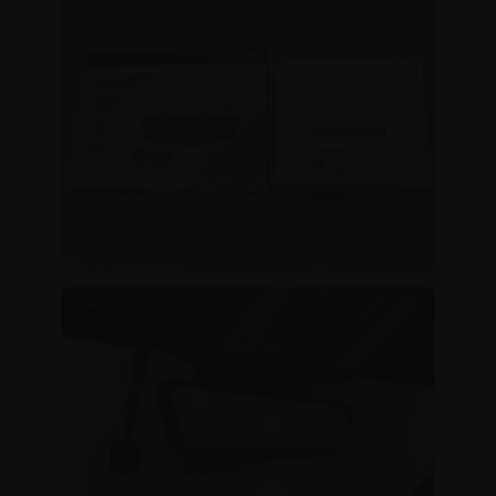
日
時
: