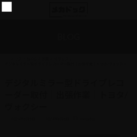
コ
ナ
ン
ビ
テ
ゲ
ン
ー
ツ
シ
へ
ョ
BLOG
ス
ン
キ
に
ッ
移
プ
動
トップ
BLOG
作業
ドラレコ
デジタルミラー型ドライブレコーダー取付｜出張作業｜トヨタ/ヴォクシー
デジタルミラー型ドライブレコ
ーダー取付｜出張作業｜トヨタ/
ヴォクシー
最
2024年6月1日
2024年6月1日
mecadoc
終
更
新